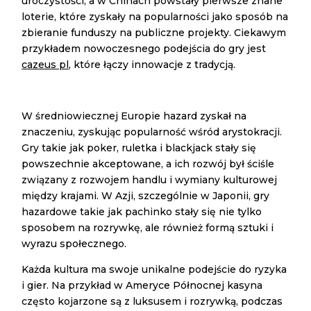
uroczystości, a w Chinach powstały pierwsze znane
loterie, które zyskały na popularności jako sposób na
zbieranie funduszy na publiczne projekty. Ciekawym
przykładem nowoczesnego podejścia do gry jest
cazeus pl
, które łączy innowacje z tradycją.
W średniowiecznej Europie hazard zyskał na
znaczeniu, zyskując popularność wśród arystokracji.
Gry takie jak poker, ruletka i blackjack stały się
powszechnie akceptowane, a ich rozwój był ściśle
związany z rozwojem handlu i wymiany kulturowej
między krajami. W Azji, szczególnie w Japonii, gry
hazardowe takie jak pachinko stały się nie tylko
sposobem na rozrywkę, ale również formą sztuki i
wyrazu społecznego.
Każda kultura ma swoje unikalne podejście do ryzyka
i gier. Na przykład w Ameryce Północnej kasyna
często kojarzone są z luksusem i rozrywką, podczas