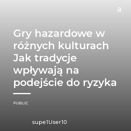
Gry hazardowe w
różnych kulturach
Jak tradycje
wpływają na
podejście do ryzyka
PUBLIC
supe1User10